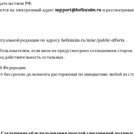
дательством РФ.
яются на электронный адрес
support@hellozaim.ru
и рассматриваю
туальной редакции по адресу hellozaim.ru/misc/public-offerta
.
 Пользователям, если иное не предусмотрено соглашением сторон.
на действительность остальных.
ой Федерации.
вует бессрочно до момента расторжения по инициативе любой из ст
Соглашение об использовании простой электронной подписи