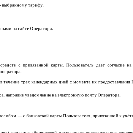
по выбранному тарифу.
нными на сайте Оператора.
 средств с привязанной карты. Пользователь дает согласие н
оператора.
и в течение трех календарных дней с момента их предоставления
иса, направив уведомление на электронную почту Оператора.
пособом — с банковской карты Пользователя, привязанной к учёт
нтное) списание абонентской платы после подтверждения соот