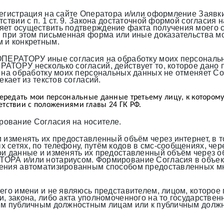
егистрация на сайте Оператора и/или оформление Заявки
тствии с п. 1 ст. 9. Закона достаточной формой согласи
ет осуществить подтверждение факта получения моего с
и при этом письменная форма или иные доказательства м
 и конкретным.
ОПЕРАТОРУ иные согласия на обработку моих персональны
ОРУ несколько согласий, действует то, которое дано поз
на обработку моих персональных данных не отменяет Согл
кает из текстов согласий.
передать мои персональные данные третьему лицу, к которому
етствии с положениями главы 24 ГК РФ.
ование Согласия на носителе.
изменять их предоставленный объём через интернет, в то
 сетях, по телефону, путём кодов в смс-сообщениях, че
вои данные и изменять их предоставленный объём через 
ОРА и/или нотариусом. Формирование Согласия в объек
инения автоматизированным способом предоставленных 
его имени и не являюсь представителем, лицом, которое
, закона, либо акта уполномоченного на то государственн
ным публичным должностным лицам или к публичным долж