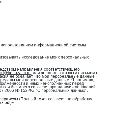
в;
с использованием информационной системы
низовывать исследование моих персональных
осредством направления соответствующего
ort@hellozaim.ru
, или по почте заказным письмом с
ласия не означает, что мои персональные данные
ереданы мои персональные данные. Я понимаю,
адолженности и иных неисполненных перед
х и без моего согласия при наличии оснований,
27.07.2006 № 152-ФЗ "О персональных данных".
ервисом (Полный текст согласия на обработку
х.pdf
)»