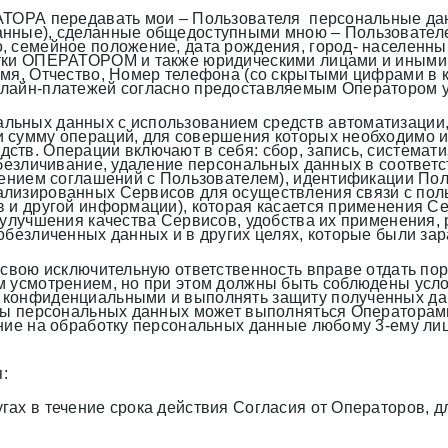
РАТОРА передавать мои – Пользователя персональные да
нные), сделанные общедоступными мною – Пользователем
 семейное положение, дата рождения, город- населенный
ботки ОПЕРАТОРОМ и также юридическими лицами и иным
мя, Отчество, Номер телефона (со скрытыми цифрами в к
нлайн-платежей согласно предоставляемым Оператором у
ьных данных с использованием средств автоматизации, а
 сумму операций, для совершения которых необходимо и
ств. Операции включают в себя: сбор, запись, системат
езличивание, удаление персональных данных в соответствии
нением соглашений с Пользователем), идентификации Пол
лизированных Сервисов для осуществления связи с поль
 и другой информации), которая касается применения Се
 улучшения качества Сервисов, удобства их применения,
обезличенных данных и в других целях, которые были за
д свою исключительную ответственность вправе отдать п
 усмотрением, но при этом должны быть соблюдены услов
 конфиденциальными и выполнять защиту полученных да
роны персональных данных может выполняться Оператора
ние на обработку персональных данные любому 3-ему лицу
:
ах в течение срока действия Согласия от Операторов, д