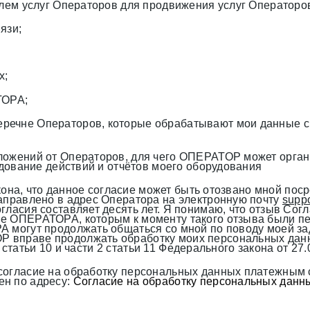
елем услуг Операторов для продвижения услуг Операторо
язи;
х;
ТОРА;
речне Операторов, которые обрабатывают мои данные 
ложений от Операторов, для чего ОПЕРАТОР может орга
едование действий и отчётов моего оборудования
Закона, что данное согласие может быть отозвано мной п
направлено в адрес Оператора на электронную почту
supp
гласия составляет десять лет. Я понимаю, что отзыв Сог
ме ОПЕРАТОРА, которым к моменту такого отзыва были п
А могут продолжать общаться со мной по поводу моей з
 вправе продолжать обработку моих персональных данны
и 2 статьи 10 и части 2 статьи 11 Федерального закона от 
согласие на обработку персональных данных платежным с
ен по адресу:
Согласие на обработку персональных данны