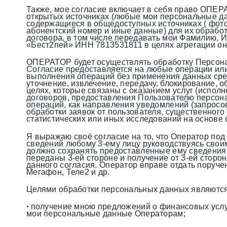
Также, мое согласие включает в себя право ОПЕ
открытых источниках (любые мои персональные да
содержащиеся в общедоступных источниках ( фото,
абонентский номер и иные данные) для их обра
договора, в том числе передавать мои Фамилию, И
«Бест2пей» ИНН 7813531811 в целях агрегации о
ОПЕРАТОР будет осуществлять обработку Персонал
Согласие предоставляется на любые операции или
выполнения операций без применения данных сред
уточнение, извлечение, передачу, блокирование, об
целях, которые связаны с оказанием услуг (испол
договоров, предоставления Пользователю персона
операций, как направления уведомлений (запросов
обработки заявок от пользователя, существенного
статистических или иных исследований на основе 
Я выражаю своё согласие на то, что Оператор по
сведений любому 3-ему лицу руководствуясь своим
должно сохранять предоставленные ему сведения
переданы 3-ей стороне и получение от 3-ей сто
данного согласия. Оператор вправе отдать поруче
Мегафон, Теле2 и др.
Целями обработки персональных данных являются
получение мною предложений о финансовых услуг
•
мои персональные данные Операторам;