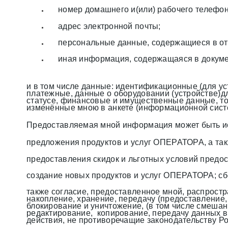
номер домашнего и(или) рабочего телефон
адрес электронной почты;
персональные данные, содержащиеся в откр
иная информация, содержащаяся в докум
и в том числе данные: идентификационные (для у
платежные, данные о оборудовании (устройстве)д
статусе, финансовые и имущественные данные, то 
изменённые мною в анкете (информационной сис
Предоставляемая мной информация может быть и
предложения продуктов и услуг ОПЕРАТОРА, а т
предоставления скидок и льготных условий предо
создание новых продуктов и услуг ОПЕРАТОРА; сбо
также согласие, предоставленное мной, распрост
накопление, хранение, передачу (предоставление,
блокирование и уничтожение, (в том числе смешан
редактирование, копирование, передачу данных в
действия, не противоречащие законодательству Р