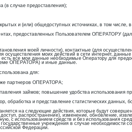
а (в случае предоставления);
ытых и (или) общедоступных источниках, в том числе, в 
ентах, предоставленных Пользователем ОПЕРАТОРУ (дал
становления моей личности), контактные (для осуществл
ля осуществления моих действий в сети интернет, данные
есть все мои данные необходимые Оператору для предост
теме ОПЕРАТОРА) и иные данные.
спользована для:
акже партнеров ОПЕРАТОРА;
ставления займов; повышение удобства использования п
р, обработка и представление статистических данных, б
раняется на следующие действия, которые будут соверш
 доступ, распространение), изменение, обновление, извл
ную, с использованием средств и без использования сред
 государственные учреждения в случае необходимости с
оссийской Федерации.