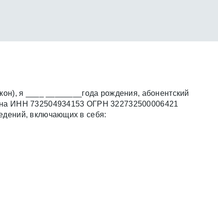
кон), я ____
________
года рождения, абонентский
евна ИНН 732504934153 ОГРН 322732500006421
едений, включающих в себя: